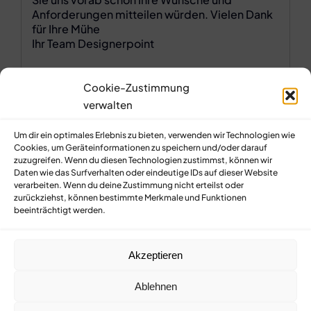
Cookie-Zustimmung
Aus Sicherheitsgründen: Wie heißt die
verwalten
Hauptstadt von Deutschland?
Um dir ein optimales Erlebnis zu bieten, verwenden wir Technologien wie
Cookies, um Geräteinformationen zu speichern und/oder darauf
zuzugreifen. Wenn du diesen Technologien zustimmst, können wir
Daten wie das Surfverhalten oder eindeutige IDs auf dieser Website
Ich stimme zu, dass meine Angaben aus
verarbeiten. Wenn du deine Zustimmung nicht erteilst oder
zurückziehst, können bestimmte Merkmale und Funktionen
dem Kontaktformular zur Beantwortung meiner
beeinträchtigt werden.
Anfrage erhoben und verarbeitet werden. Sie
können Ihre Einwilligung jederzeit für die Zukunft
Akzeptieren
per E-Mail unter Impressum widerrufen.
Detaillierte Informationen zum Umgang mit
Ablehnen
Nutzerdaten finden Sie in unserer